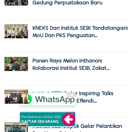
Gedung Perpustakaan Baru
KNEKS Dan Institut SEBI Tandatangani
MoU Dan PKS Penguatan...
Panen Raya Melon Inthanon:
Kolaborasi Institut SEBI, Zakat...
Institut SEBI Gelar Inspiring Talks
close
Bersama Dr. Rusli Effendi,...
close
Institut SEBI Depok Gelar Pelantikan