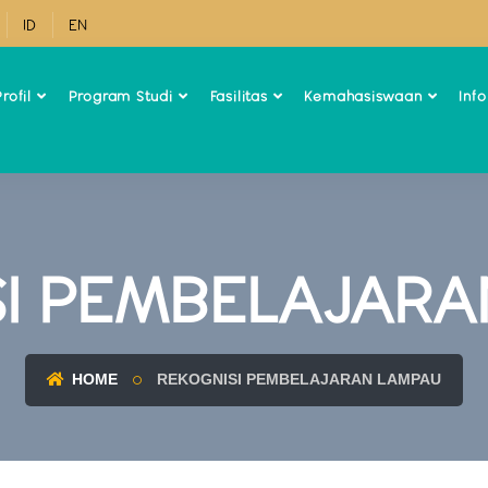
ID
EN
rofil
Program Studi
Fasilitas
Kemahasiswaan
Inf
SI PEMBELAJARA
HOME
REKOGNISI PEMBELAJARAN LAMPAU