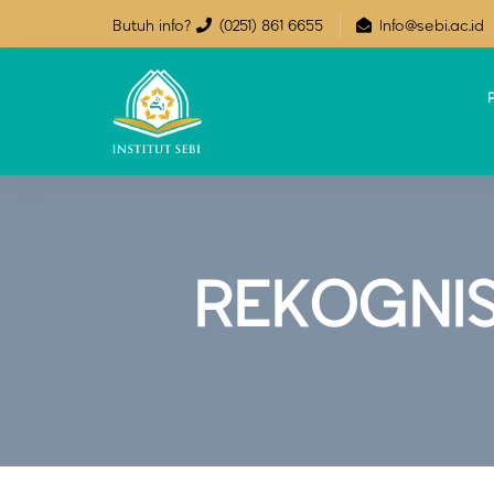
Butuh info?
(0251) 861 6655
Info@sebi.ac.id
P
REKOGNI