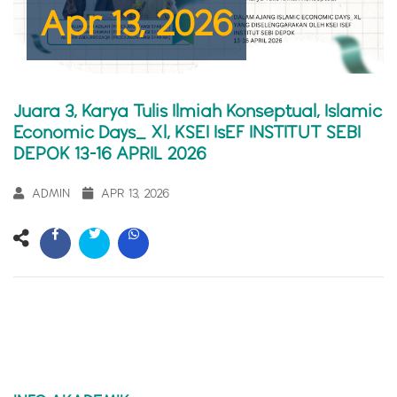
Apr 13, 2026
Juara 3, Karya Tulis Ilmiah Konseptual, Islamic
Economic Days_ Xl, KSEI IsEF INSTITUT SEBI
DEPOK 13-16 APRIL 2026
ADMIN
APR 13, 2026
P
P
NEXT
POST