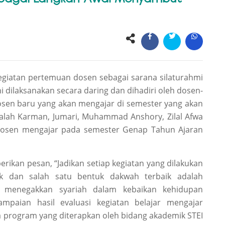
egiatan
p
ertemuan
d
osen
sebagai sarana silaturahmi
i dilaksanakan
secara daring
dan dihadiri oleh dosen-
osen baru yang akan mengajar di semester yang akan
alah
Karman, Jumari, Muhammad Anshory, Zilal Afwa
 dosen mengajar pada semester Genap Tahun Ajaran
n pesan, “Jadikan setiap kegiatan yang dilakukan
ik dan salah satu bentuk dakwah terbaik adalah
 menegakkan syariah dalam kebaikan kehidupan
nyampaian
h
asil
e
valuasi
k
egiatan
b
elajar
m
engajar
a
p
rogram yang diterapkan oleh
bidang a
kademik STEI