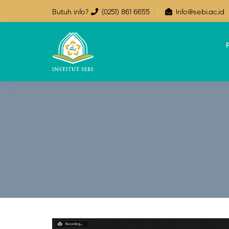
Butuh info?
(0251) 861 6655
Info@sebi.ac.id
P