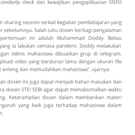
l
similarity check
dan kewajiban pengaplikasian SISFO
haring session terkait kegiatan pembelajaran yang
ter sebelumnya.
Salah satu dosen berbagi pengalaman
a
pertemuan
ini
adalah
Muhammad Doddy.
Beliau
 yang ia lakukan semasa pandemi. Doddy melakukan
engan teknis mahasiswa dibuatkan grup di telegram.
upload video yang berdurasi lama dengan ukuran file
ngat enteng dan memudahkan mahasiswa
”, ujarnya.
n dosen ini juga dapat menjadi bahan masukan dan
ara dosen STEI SEBI agar dapat memaksimalkan waktu
ring. Keterampilan dosen dalam memberikan materi
ngaruh yang baik juga terhadap mahasiswa dalam
ut.