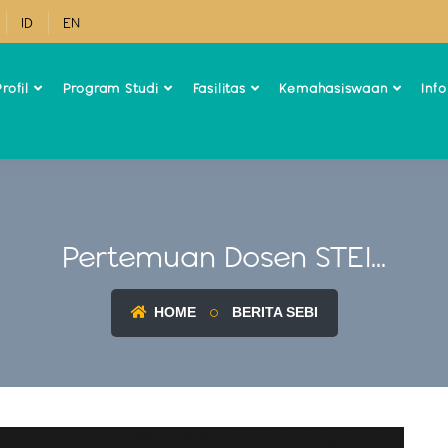
ID
EN
rofil
Program Studi
Fasilitas
Kemahasiswaan
Inf
Pertemuan Dosen STEI...
HOME
BERITA SEBI