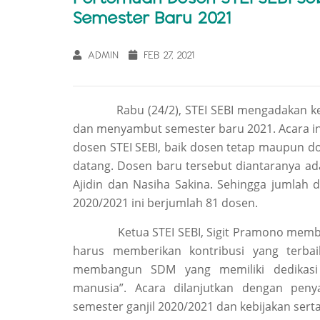
Semester Baru 2021
ADMIN
FEB 27, 2021
Rabu
(24/2)
, STEI SEBI mengadakan k
dan menyambut semester baru 2021. Acara in
dosen STEI SEBI, baik dosen tetap maupun d
datang
. Dosen baru tersebut diantaranya
ad
Ajidin dan Nasiha Sakina. Sehingga jumlah
2020/2021 ini berjumlah 81 dosen.
Ketua STEI SEBI, Sigit Pramono memberika
harus memberikan kontribusi yang terba
membangun SDM yang memiliki dedikasi
manusia”. Acara dilanjutkan dengan pe
s
emester
g
anjil 2020
/
2021 dan
k
ebijakan sert