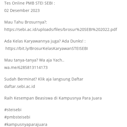
Tes Online PMB STEI SEBI :
02 Desember 2023
Mau Tahu Brosurnya?:
https://sebi.ac.id/uploads/files/brosur%20SEBI%202022.pdf
Ada Kelas Karyawannya juga? Ada Dunks! :
https://bit.ly/BrosurKelasKaryawanSTEISEBI
Mau tanya-tanya? Wa aja Yach..
wa.me/6285813114173
Sudah Berminat? Klik aja langsung Daftar
daftar.sebi.ac.id
Raih Kesempan Beasiswa di Kampusnya Para Juara
#steisebi
#pmbsteisebi
#kampusnyaparajuara