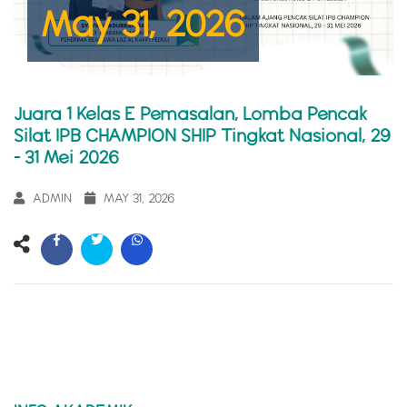
May 31, 2026
Juara 1 Kelas E Pemasalan, Lomba Pencak
Silat IPB CHAMPION SHIP Tingkat Nasional, 29
- 31 Mei 2026
ADMIN
MAY 31, 2026
P
P
NEXT
POST