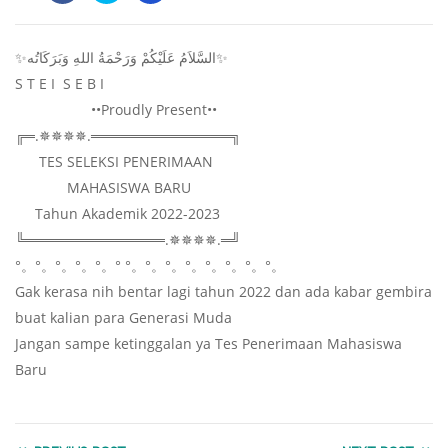
✨السَّلاَمُ عَلَيْكُمْ وَرَحْمَةُ اللهِ وَبَرَكَاتُه✨
S T E I S E B I
••Proudly Present••
╔═.✵✵✵✵.══════════════╗
TES SELEKSI PENERIMAAN
MAHASISWA BARU
Tahun Akademik 2022-2023
╚══════════════.✵✵✵✵.═╝
°。°。°。°。°。° °。°。°。°。°。°。°。°。
Gak kerasa nih bentar lagi tahun 2022 dan ada kabar gembira
buat kalian para Generasi Muda
Jangan sampe ketinggalan ya Tes Penerimaan Mahasiswa
Baru