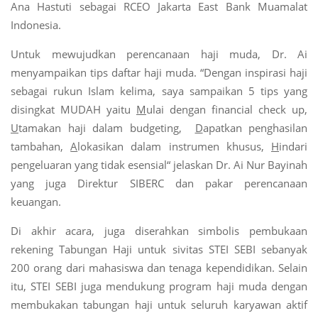
Ana Hastuti sebagai RCEO Jakarta East Bank Muamalat
Indonesia.
Untuk mewujudkan perencanaan haji muda, Dr. Ai
menyampaikan tips daftar haji muda. “Dengan inspirasi haji
sebagai rukun Islam kelima, saya sampaikan 5 tips yang
disingkat MUDAH yaitu
M
ulai dengan financial check up,
U
tamakan haji dalam budgeting,
D
apatkan penghasilan
tambahan,
A
lokasikan dalam instrumen khusus,
H
indari
pengeluaran yang tidak esensial“ jelaskan Dr. Ai Nur Bayinah
yang juga Direktur SIBERC dan pakar perencanaan
keuangan.
Di akhir acara, juga diserahkan simbolis pembukaan
rekening Tabungan Haji untuk sivitas STEI SEBI sebanyak
200 orang dari mahasiswa dan tenaga kependidikan. Selain
itu, STEI SEBI juga mendukung program haji muda dengan
membukakan tabungan haji untuk seluruh karyawan aktif