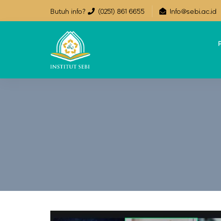
Butuh info?
(0251) 861 6655
Info@sebi.ac.id
P