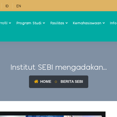
ID
EN
rofil
Program Studi
Fasilitas
Kemahasiswaan
Inf
Institut SEBI mengadakan...
HOME
BERITA SEBI