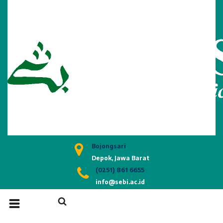
HOME
PROFIL
PROGRAM STUDI
FASILITAS
KEMAHASISWAAN
BERITA & KEGIATAN
Bojongsari
INFO PMB
Depok, Jawa Barat
(0251) 861 6655
BAAUK
info@sebi.ac.id
GALLERY
RPL