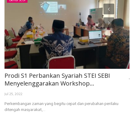
Prodi S1 Perbankan Syariah STEI SEBI
J
Menyelenggarakan Workshop...
B
Jul 25, 2022
De
mi
Perkembangan zaman yang begitu cepat dan perubahan perilaku
ditengah masyarakat,...