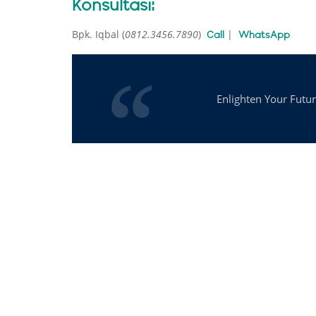
Konsultasi:
Bpk. Iqbal (
0812.3456.7890
)
|
Call
WhatsApp
Enlighten Your Futu