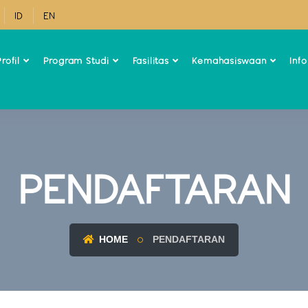
ID
EN
rofil
Program Studi
Fasilitas
Kemahasiswaan
Inf
PENDAFTARAN
HOME
PENDAFTARAN