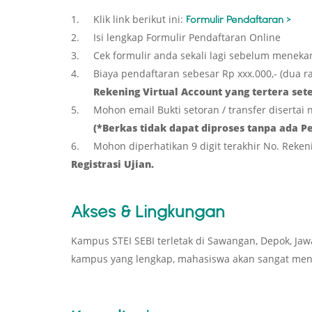
1. Klik link berikut ini:
Formulir Pendaftaran >
2. Isi lengkap Formulir Pendaftaran Online
3. Cek formulir anda sekali lagi sebelum menek
4. Biaya pendaftaran sebesar Rp xxx.000,- (dua rat
Rekening Virtual Account yang tertera setel
5. Mohon email Bukti setoran / transfer disertai
(*Berkas tidak dapat diproses tanpa ada P
6. Mohon diperhatikan 9 digit terakhir No. Rekeni
Registrasi Ujian.
Akses & Lingkungan
Kampus STEI SEBI terletak di Sawangan, Depok, Jaw
kampus yang lengkap, mahasiswa akan sangat menik