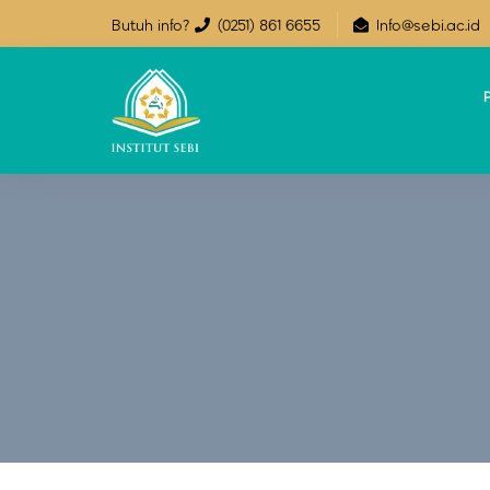
Butuh info?
(0251) 861 6655
Info@sebi.ac.id
P