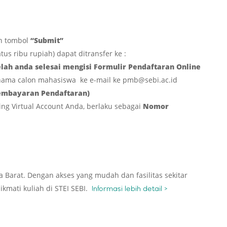
an tombol
“Submit”
us ribu rupiah) dapat ditransfer ke :
ah anda selesai mengisi Formulir Pendaftaran Online
 nama calon mahasiswa ke e-mail ke pmb@sebi.ac.id
embayaran Pendaftaran)
ng Virtual Account Anda, berlaku sebagai
Nomor
a Barat. Dengan akses yang mudah dan fasilitas sekitar
mati kuliah di STEI SEBI.
Informasi lebih detail >