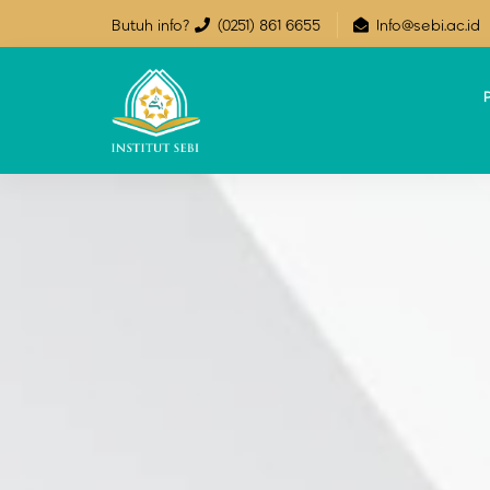
Butuh info?
(0251) 861 6655
Info@sebi.ac.id
P