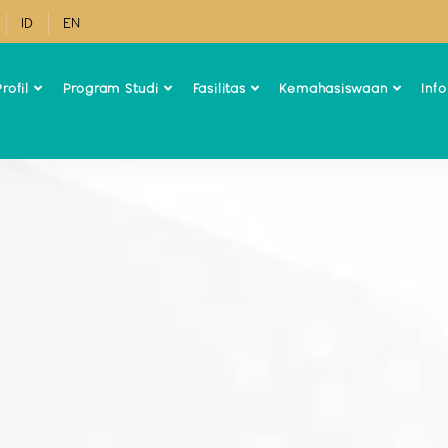
ID
EN
rofil
Program Studi
Fasilitas
Kemahasiswaan
Inf