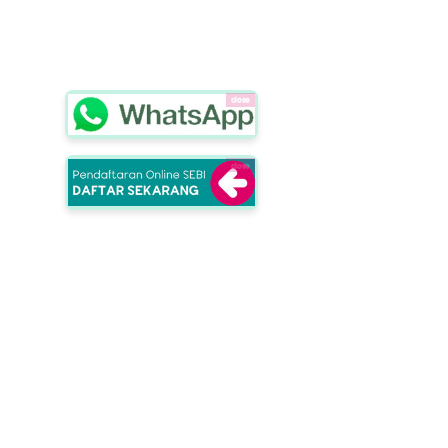
close
close
School of Entrepreuners
Selangkah Lebih Berkarakter